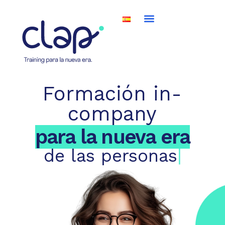
Ir
Menú
al
contenido
Quienes somos
Método Clap
Formación in-
company
para la nueva era
de las personas