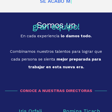
SE ACABÓ MIRAR EL MÓVIL
Somos un
gran equipo!
En cada experiencia
lo damos todo.
Combinamos nuestros talentos para lograr que
cada persona se sienta
mejor preparada para
trabajar en esta nueva era.
CONOCE A NUESTRAS DIRECTORAS
Iris Orfali
Romina Ticach